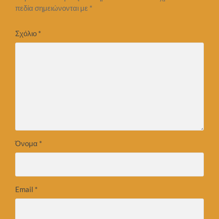
πεδία σημειώνονται με
*
Σχόλιο
*
Όνομα
*
Email
*