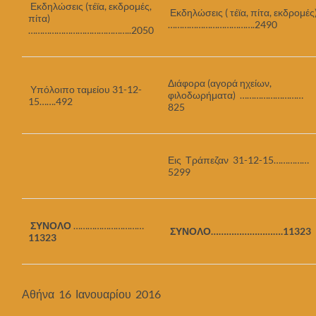
Εκδηλώσεις (τέϊα, εκδρομές,
Εκδηλώσεις ( τέϊα, πίτα, εκδρομές
πίτα)
……………………………….2490
……………………………………..2050
Διάφορα (αγορά ηχείων,
Υπόλοιπο ταμείου 31-12-
φιλοδωρήματα) ………………………
15…….492
825
Εις Τράπεζαν 31-12-15……………
5299
ΣΥΝΟΛΟ
…………………………
ΣΥΝΟΛΟ……………………….11323
11323
Αθήνα 16 Ιανουαρίου 2016