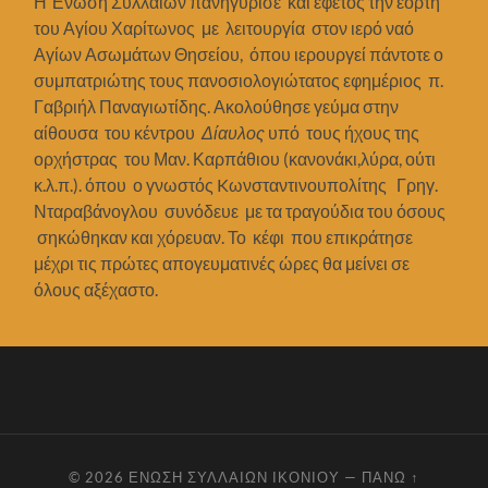
Η Ένωση Συλλαίων πανηγύρισε και εφέτος την εορτή
του Αγίου Χαρίτωνος με λειτουργία στον ιερό ναό
Αγίων Ασωμάτων Θησείου, όπου ιερουργεί πάντοτε ο
συμπατριώτης τους πανοσιολογιώτατος εφημέριος π.
Γαβριήλ Παναγιωτίδης. Ακολούθησε γεύμα στην
αίθουσα του κέντρου
Δίαυλος
υπό τους ήχους της
ορχήστρας του Μαν. Καρπάθιου (κανονάκι,λύρα, ούτι
κ.λ.π.). όπου ο γνωστός Kωνσταντινουπολίτης Γρηγ.
Νταραβάνογλου συνόδευε με τα τραγούδια του όσους
σηκώθηκαν και χόρευαν. Το κέφι που επικράτησε
μέχρι τις πρώτες απογευματινές ώρες θα μείνει σε
όλους αξέχαστο.
© 2026
ΈΝΩΣΗ ΣΥΛΛΑΊΩΝ ΙΚΟΝΊΟΥ
—
ΠΆΝΩ ↑