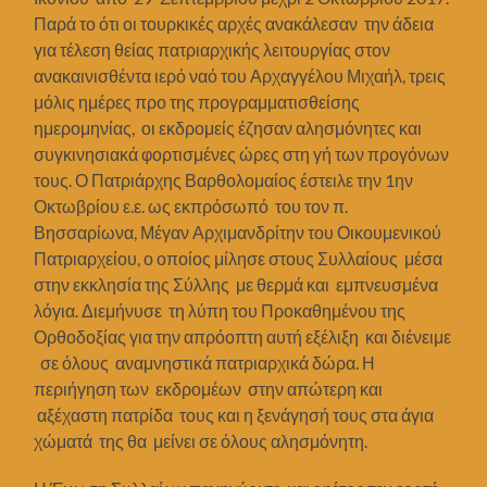
Παρά το ότι οι τουρκικές αρχές ανακάλεσαν την άδεια
για τέλεση θείας πατριαρχικής λειτουργίας στον
ανακαινισθέντα ιερό ναό του Αρχαγγέλου Μιχαήλ, τρεις
μόλις ημέρες προ της προγραμματισθείσης
ημερομηνίας, οι εκδρομείς έζησαν αλησμόνητες και
συγκινησιακά φορτισμένες ώρες στη γή των προγόνων
τους. Ο Πατριάρχης Βαρθολομαίος έστειλε την 1ην
Οκτωβρίου ε.ε. ως εκπρόσωπό του τον π.
Βησσαρίωνα, Μέγαν Αρχιμανδρίτην του Οικουμενικού
Πατριαρχείου, ο οποίος μίλησε στους Συλλαίους μέσα
στην εκκλησία της Σύλλης με θερμά και εμπνευσμένα
λόγια. Διεμήνυσε τη λύπη του Προκαθημένου της
Ορθοδοξίας για την απρόοπτη αυτή εξέλιξη και διένειμε
σε όλους αναμνηστικά πατριαρχικά δώρα. Η
περιήγηση των εκδρομέων στην απώτερη και
αξέχαστη πατρίδα τους και η ξενάγησή τους στα άγια
χώματά της θα μείνει σε όλους αλησμόνητη.