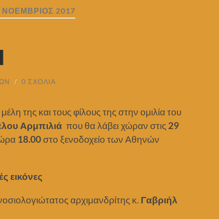
:
ΝΟΈΜΒΡΙΟΣ 2017
Η
ΊΩΝ
/
0 ΣΧΌΛΙΑ
μέλη της και τους φίλους της στην ομιλία του
λου Αρμπιλιά
που θα λάβει χώραν στις
29
ι ώρα
18.00
στο ξενοδοχείο των Αθηνών
ές εικόνες
νοσιολογιώτατος αρχιμανδρίτης κ.
Γαβριήλ