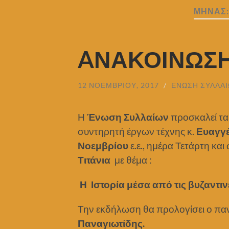
ΜΉΝΑΣ
AΝΑΚΟΙΝΩΣ
12 ΝΟΕΜΒΡΊΟΥ, 2017
/
ΈΝΩΣΗ ΣΥΛΛΑ
Η
Ένωση Συλλαίων
προσκαλεί τα 
συντηρητή έργων τέχνης κ.
Ευαγγέ
Νοεμβρίου
ε.ε., ημέρα Τετάρτη κα
Τιτάνια
με θέμα :
Η Ιστορία μέσα από τις βυζαντιν
Την εκδήλωση θα προλογίσει ο πα
Παναγιωτίδης.