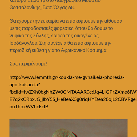
Θεσσαλονίκης, Βασ. Όλγας 68.
Θα έχουμε την ευκαιρία να επισκεφτούμε την αίθουσα
με τις παραδοσιακές φορεσιές, όπου θα δούμε το
νυφικό της Σύλλης, δωρεά της οικογένειας
Ιορδάνογλου. Στη συνέχεια θα επισκεφτούμε την
περιοδική έκθεση για το Αφρικανικό Κόσμημα.
Σας περιμένουμε!
http://www.lemmth.gr/koukla-me-gynaikeia-phoresia-
apo-kaisareia?
fbclid=IwZXh0bgNhZW0CMTAAAR0c6Jq4LIGPrZXme6fW
E7q2xCRpxJGjjlbY5S_HeBeaX5g0riqHYDea28ojL2CBVRge
ouThoxWVhcEcfB