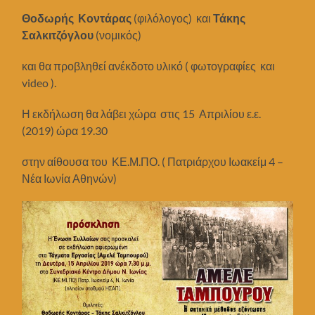
Θοδωρής Κοντάρας
(φιλόλογος) και
Τάκης
Σαλκιτζόγλου
(νομικός)
και θα προβληθεί ανέκδοτο υλικό ( φωτογραφίες και
video ).
Η εκδήλωση θα λάβει χώρα στις 15 Απριλίου ε.ε.
(2019) ώρα 19.30
στην αίθουσα του ΚΕ.Μ.ΠΟ. ( Πατριάρχου Ιωακείμ 4 –
Νέα Ιωνία Αθηνών)