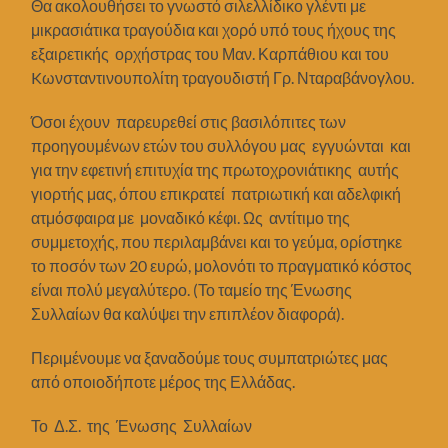
Θα ακολουθήσει το γνωστό σιλελλίδικο γλέντι με
μικρασιάτικα τραγούδια και χορό υπό τους ήχους της
εξαιρετικής ορχήστρας του Μαν. Καρπάθιου και του
Kωνσταντινουπολίτη τραγουδιστή Γρ. Νταραβάνογλου.
Όσοι έχουν παρευρεθεί στις βασιλόπιτες των
προηγουμένων ετών του συλλόγου μας εγγυώνται και
για την εφετινή επιτυχία της πρωτοχρονιάτικης αυτής
γιορτής μας, όπου επικρατεί πατριωτική και αδελφική
ατμόσφαιρα με μοναδικό κέφι. Ως αντίτιμο της
συμμετοχής, που περιλαμβάνει και το γεύμα, ορίστηκε
το ποσόν των 20 ευρώ, μολονότι το πραγματικό κόστος
είναι πολύ μεγαλύτερο. (Το ταμείο της Ένωσης
Συλλαίων θα καλύψει την επιπλέον διαφορά).
Περιμένουμε να ξαναδούμε τους συμπατριώτες μας
από οποιοδήποτε μέρος της Ελλάδας.
Το Δ.Σ. της Ένωσης Συλλαίων