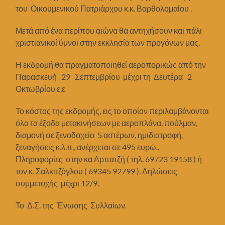
του Οικουμενικού Πατριάρχου κ.κ. Βαρθολομαίου .
Μετά από ένα περίπου αιώνα θα αντηχήσουν και πάλι
χριστιανικοί ύμνοι στην εκκλησία των προγόνων μας.
Η εκδρομή θα πραγματοποιηθεί αεροπορικώς από την
Παρασκευή 29 Σεπτεμβρίου μέχρι τη Δευτέρα 2
Οκτωβρίου ε.ε
Το κόστος της εκδρομής, εις το οποίον περιλαμβάνονται
όλα τα έξοδα μετακινήσεων με αεροπλάνα, πούλμαν,
διαμονή σε ξενοδοχείο 5 αστέρων, ημιδιατροφή,
ξεναγήσεις κ.λ.π., ανέρχεται σε 495 ευρώ..
Πληροφορίες στην κα Αρπατζή ( τηλ. 69723 19158 ) ή
τον κ. Σαλκιτζόγλου ( 69345 92799 ). Δηλώσεις
συμμετοχής μέχρι 12/9.
Το Δ.Σ. της Ένωσης Συλλαίων.