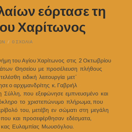
αίων εόρτασε τη
ίου Χαρίτωνος
ΩΝ
/
0 ΣΧΌΛΙΑ
ήμη του Αγίου Χαρίτωνος στις 2 Οκτωβρίου
σωμάτων Θησείου με προσέλευση πλήθους
τελέσθη ειδική λειτουργία μετ΄
σε ο αρχιμανδρίτης κ. Γαβριήλ
τη Σύλλη, που εξεφώνησε εμπνευσμένο και
λόκληρο το χριστεπώνυμο πλήρωμα, που
περίβολό του, μετέβη εν σώματι στη μεγάλη
 όπου και προσεφέρθησαν εδέσματα,
ς κας Ευλαμπίας Μωυσόγλου.