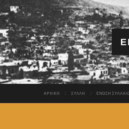
Έ
ΑΡΧΙΚΉ
ΣΎΛΛΗ
ΈΝΩΣΗ ΣΥΛΛΑΊ