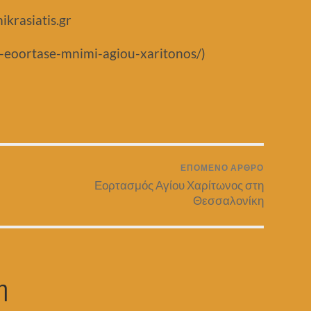
krasiatis.gr
on-eoortase-mnimi-agiou-xaritonos/)
ΕΠΌΜΕΝΟ ΆΡΘΡΟ
Εορτασμός Αγίου Χαρίτωνος στη
Θεσσαλονίκη
η