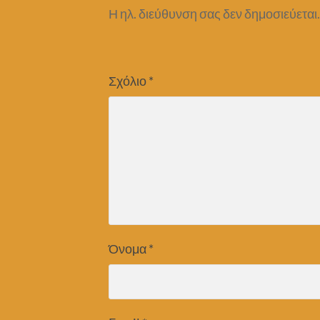
Η ηλ. διεύθυνση σας δεν δημοσιεύεται.
Σχόλιο
*
Όνομα
*